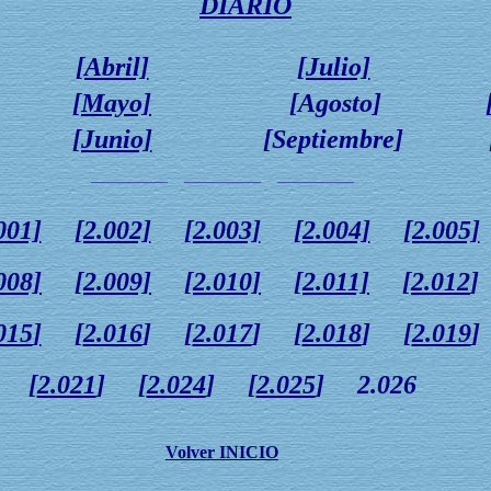
DIARIO
[Abril]
[Julio]
[Mayo]
[Agosto]
[Junio]
[Septiembre]
______________ ______________ ______________
001]
[2.002]
[2.003]
[2.004]
[2.005]
008]
[2.009]
[
2.010]
[2.011]
[
2.012
015
]
[
2.016
] [
2.017
] [
2.018
] [
2.019
]
[
2.021
] [
2.024
] [
2.025
] 2.026
Volver INICIO