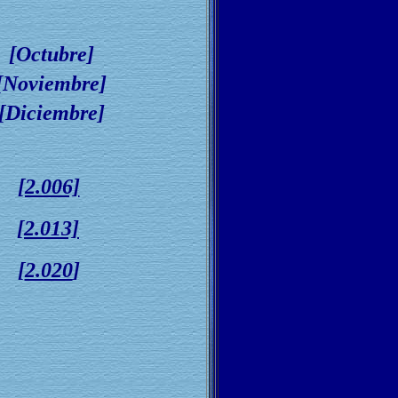
[Octubre]
[Noviembre]
[Diciembre]
[2.006]
]
[2.013]
 [
2.020
]