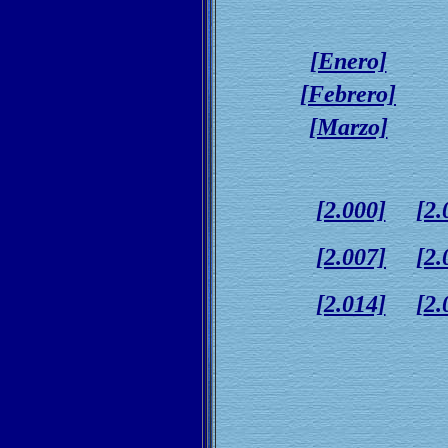
[Enero]
[Febrero]
[Marzo]
[2.000]
[2.
[2.007]
[2.
[2.014]
[
2.