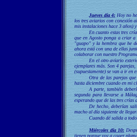
Jueves día 4:
Hoy no he 
los tres aviarios con conexión a
mis instalaciones hace 3 años) 
En cuanto estas tres crí
que en Agosto ponga a criar a l
"guapo" y la hembra que he de
ahora está con una de ellas jun
colaborar con nuestro Program
En el otro aviario exter
ejemplares más. Son 4 parejas, 
(supuestamente) se van a ir en e
Otra de las parejas que
hasta diciembre cuando en mi ci
A parte, también deber
segunda para llevarse a Málag
esperando que de las tres cría
De hecho, deberían sal
macho al día siguiente de llegarl
Cuando dé salida a todos 
Miércoles día 10:
Despué
tienen porque voy a coger plumas