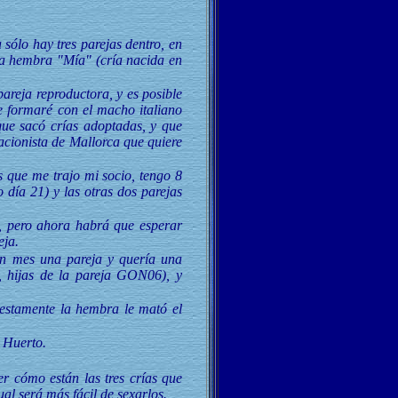
sólo hay tres parejas dentro, en
e la hembra "Mía" (cría nacida en
pareja reproductora, y es posible
ue formaré con el macho italiano
ue sacó crías adoptadas, y que
acionista de Mallorca que quiere
s que me trajo mi socio, tengo 8
 día 21) y las otras dos parejas
s, pero ahora habrá que esperar
eja.
un mes una pareja y quería una
, hijas de la pareja GON06), y
estamente la hembra le mató el
l Huerto.
r cómo están las tres crías que
al será más fácil de sexarlos.