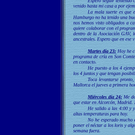
Espero seguir teniendo c
venido hasta mi casa a por eje
La mala suerte es que 
Hamburgo no ha tenido una buen
nos hemos visto obligados a can
quiere colaborar con el program
dentro de la Asociación GAV, lo
ancestrales. Espero que en ese v
Martes día 23:
Hoy he co
programa de cría en Son Comte, c
en contacto.
He puesto a los 4 ejemp
los 4 juntos y que tengan posibi
Toca levantarse pronto,
Mallorca el jueves a primera ho
Miércoles día 24:
Me des
que estar en Alcorcón, Madrid. 
He salido a las 4:00 y 
altas temperaturas para hoy.
No he esperado mucho en
poner el néctar a los loris y a
semana fuera.