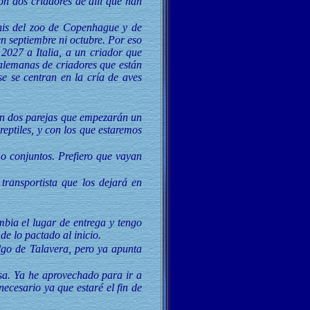
on dos criadores de allí que han
nis del zoo de Copenhague y de
 septiembre ni octubre. Por eso
 2027 a Italia, a un criador que
 alemanas de criadores que están
se se centran en la cría de aves
on dos parejas que empezarán un
reptiles, y con los que estaremos
 o conjuntos. Prefiero que vayan
transportista que los dejará en
bia el lugar de entrega y tengo
e lo pactado al inicio.
lgo de Talavera, pero ya apunta
sa. Ya he aprovechado para ir a
ecesario ya que estaré el fin de