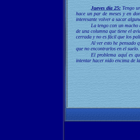
Jueves día 25:
Tengo una
hace un par de meses y en don
interesante volver a sacar alguna
La tengo con un macho d
de una columna que tiene el avi
cerrada y no es fácil que los pa
Al ver esto he pensado q
que no encontrarlos en el suelo.
El problema aquí es que
intentar hacer nido encima de l