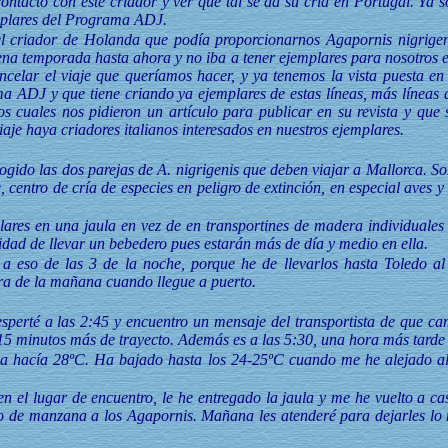
ontacto con este criador y ver qué tal se da su cría en Portugal. Ya s
mplares del Programa ADJ.
el criador de Holanda que podía proporcionarnos Agapornis nigrige
a temporada hasta ahora y no iba a tener ejemplares para nosotros en
celar el viaje que queríamos hacer, y ya tenemos la vista puesta en
a ADJ y que tiene criando ya ejemplares de estas líneas, más líneas
s cuales nos pidieron un artículo para publicar en su revista y que 
iaje haya criadores italianos interesados en nuestros ejemplares.
gido las dos parejas de A. nigrigenis que deben viajar a Mallorca. S
entro de cría de especies en peligro de extinción, en especial aves y 
lares en una jaula en vez de en transportines de madera individuales
lidad de llevar un bebedero pues estarán más de día y medio en ella.
 a eso de las 3 de la noche, porque he de llevarlos hasta Toledo al 
ra de la mañana cuando llegue a puerto.
perté a las 2:45 y encuentro un mensaje del transportista de que cam
15 minutos más de trayecto. Además es a las 5:30, una hora más tarde d
ya hacía 28ºC. Ha bajado hasta los 24-25ºC cuando me he alejado a
 el lugar de encuentro, le he entregado la jaula y me he vuelto a ca
lgo de manzana a los Agapornis. Mañana les atenderé para dejarles lo n