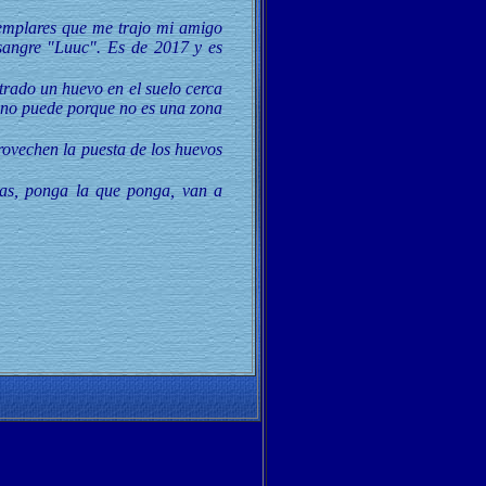
jemplares que me trajo mi amigo
sangre "Luuc". Es de 2017 y es
trado un huevo en el suelo cerca
o no puede porque no es una zona
rovechen la puesta de los huevos
ejas, ponga la que ponga, van a