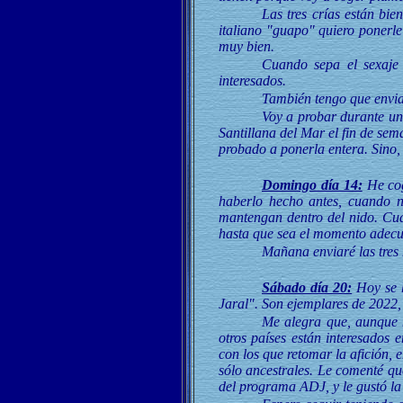
Las tres crías están bi
italiano "guapo" quiero ponerle
muy bien.
Cuando sepa el sexaje 
interesados.
También tengo que enviar
Voy a probar durante un
Santillana del Mar el fin de sem
probado a ponerla entera. Sino,
Domingo día 14:
He cog
haberlo hecho antes, cuando n
mantengan dentro del nido. Cua
hasta que sea el momento adec
Mañana enviaré las tres
Sábado día 20:
Hoy se h
Jaral". Son ejemplares de 2022
Me alegra que, aunque 
otros países están interesados 
con los que retomar la afición,
sólo ancestrales. Le comenté que
del programa ADJ, y le gustó la