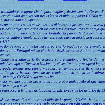
trabajado y he aprovechado para limpiar y desinfectar La Caseta. Ya 
l exterior, una de ellas con tres crías en el nido, la pareja GON08 d
y el macho italiano "guapo".
as coman por sí solas reharé las dos últimas parejas separando a esta 
as dos parejas que están en los otros dos aviarios, mas la pareja q
jado en el aviario exterior que formaba la pareja de dos hembras q
to a los cuatro ejemplares que he reservado para la asociación conserv
a ADJ.
ior, donde tenía una de las nuevas parejas formadas con los ejemplare
dos irán a Portugal (viene el criador desde cerca de Porto el próximo
ste mes.
 tengo reservadas se la iba a llevar yo a Pamplona a finales de me
udad se haga el Concurso Nacional y él vendrá aquí y recogerá la par
ía poder formar una pareja más para un amigo que se llevó hace 
a. Tengo la hembra (una de las criadas por la pareja de hembras
s de la pareja GON08 salga un macho.
ir dos machos porque necesito otro para otro malagueño al que supu
e la pareja a casa.
estos tocará limpieza de los aviarios exteriores y de los aviarios de E
s de varios días sin mirar el nido de la pareja GON08, he ido a ve
 de las crías ahora que les están creciendo y tendrán sangre, con lo cu