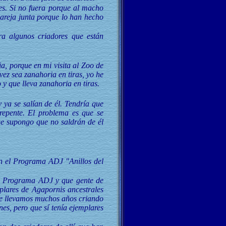
es. Si no fuera porque al macho
pareja junta porque lo han hecho
ra algunos criadores que están
a, porque en mi visita al Zoo de
vez sea zanahoria en tiras, yo he
y que lleva zanahoria en tiras.
 ya se salían de él. Tendría que
repente. El problema es que se
ue supongo que no saldrán de él
n el Programa ADJ "Anillos del
el Programa ADJ y que gente de
mplares de Agapornis ancestrales
que llevamos muchos años criando
nes, pero que sí tenía ejemplares