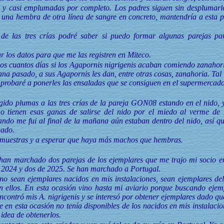
en y casi emplumadas por completo. Los padres siguen sin desplumarl
 una hembra de otra línea de sangre en concreto, mantendría a esta 
de las tres crías podré saber si puedo formar algunas parejas pa
 los datos para que me las registren en Miteco.
os cuantos días si los Agapornis nigrigenis acaban comiendo zanahori
ana pasado, a sus Agapornis les dan, entre otras cosas, zanahoria. Tal 
 probaré a ponerles las ensaladas que se consiguen en el supermercado 
ido plumas a las tres crías de la pareja GON08 estando en el nido, y
o tienen esas ganas de salirse del nido por el miedo al verme de 
ndo me fui al final de la mañana aún estaban dentro del nido, así q
uado.
 muestras y a esperar que haya más machos que hembras.
an marchado dos parejas de los ejemplares que me trajo mi socio e
, 2024 y dos de 2025. Se han marchado a Portugal.
no sean ejemplares nacidos en mis instalaciones, sean ejemplares d
en ellos. En esta ocasión vino hasta mi aviario porque buscando eje
 encontró mis A. nigrigenis y se interesó por obtener ejemplares dado 
 en esta ocasión no tenía disponibles de los nacidos en mis instalacio
 idea de obtenerlos.