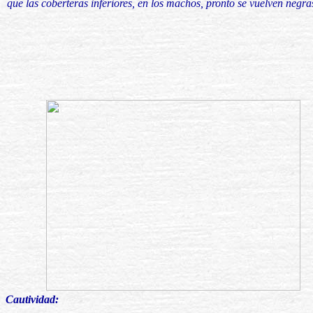
que las coberteras inferiores, en los machos, pronto se vuelven negra
Cautividad: