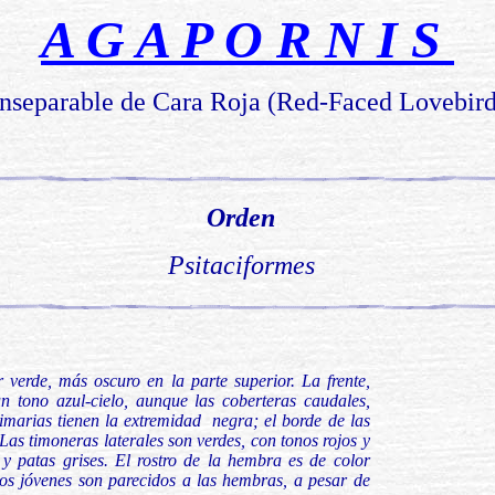
A G A P O R N I S
Inseparable de Cara Roja (Red-Faced Lovebird
Or
den
Psitaciformes
verde, más oscuro en la parte superior. La frente,
un tono azul-cielo, aunque las coberteras caudales,
imarias tienen la extremidad negra; el borde de las
 Las timoneras laterales son verdes, con tonos rojos y
 y patas grises. El rostro de la hembra es de color
duos jóvenes son parecidos a las hembras, a pesar de