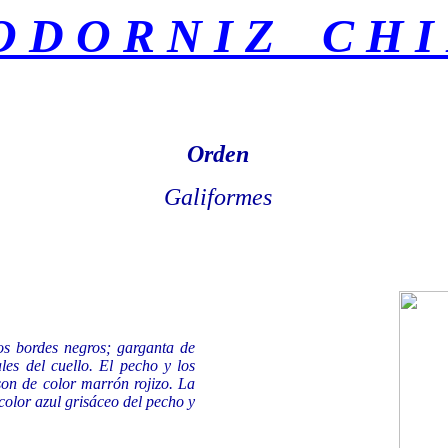
 D O R N I Z C H I
Orden
Galiformes
os bordes negros; garganta de
les del cuello. El pecho y los
 son de color marrón rojizo. La
olor azul grisáceo del pecho y