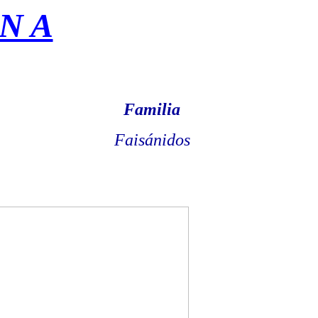
 N A
Familia
Faisánidos